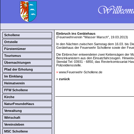
Einbruch ins Gerätehaus
Schollene
(Feuerwehrverein "Wasser Marsch", 19.03.2013)
Ortsteile
In den Nächten zwischen Samstag dem 16.03. bis Die
Gerätehaus der Feuerwehr Schollene sowie der Feue
Fürstentümer
Die Einbrecher entwendeten zwei Kettensägen der 
Tourismus
Benzinkanistern aus den Einsatzfahrzeugen. Hinweise
Stendal Tel: 03931 - 6850, das Revierkomissariat Hav
Übernachtungen
Polizeidiensstelle.
Pfad der Erholung
»
www.Feuerwehr-Schollene.de
Im Einklang
»
zurück
Heimatverein
FFW Schollene
Kirche
NaturFreundeHaus
Verwaltung
Wirtschaft
Vereinsleben
MSC Schollene